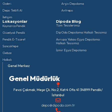
Galeri
Arşiv Depolama
Depo Teklifi Al
Antrepo
İletişim
Lokasyonlar
Dipoda Blog
Tüm Tesislerimiz
Kaynarca Pendik
DipOda Depolama Halkalı Tesisimiz
Güzelyalı Pendik
Pendik E-Ticaret
Avrupa Yakası Eşya Depolama :
Halkalı Tesisimiz
Sancaktepe
İzmir Eşya Depolama
Gebze
Halkalı
Genel Merkez
Genel Müdürlük
Fevzi Çakmak, Meşe Çk. No:2, Kat:4 Ofis 41 34899 Pendik/
İstanbul
depo@dipoda.com.tr