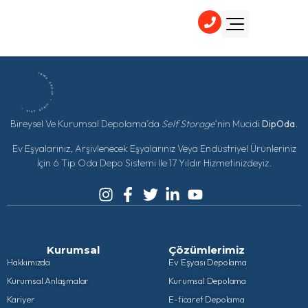
İNTER GROUP * SINCE 2013 *
Bireysel Ve Kurumsal Depolama’da
Self Storage
‘nin Mucidi
DipOda
.
Ev Eşyalarınız, Arşivlenecek Eşyalarınız Veya Endüstriyel Ürünleriniz
İçin 6 Tip Oda Depo Sistemi Ile 17 Yıldır Hizmetinizdeyiz.
Kurumsal
Çözümlerimiz
Hakkımızda
Ev Eşyası Depolama
Kurumsal Anlaşmalar
Kurumsal Depolama
Kariyer
E-ticaret Depolama